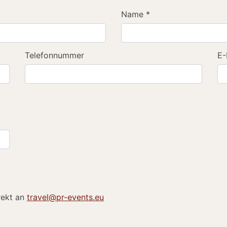
Name
*
Telefonnummer
E-
rekt an
travel@pr-events.eu